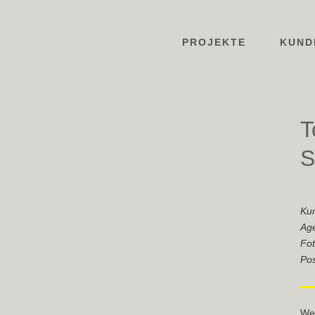
PROJEKTE
KUND
T
S
Ku
Ag
Fot
Pos
We